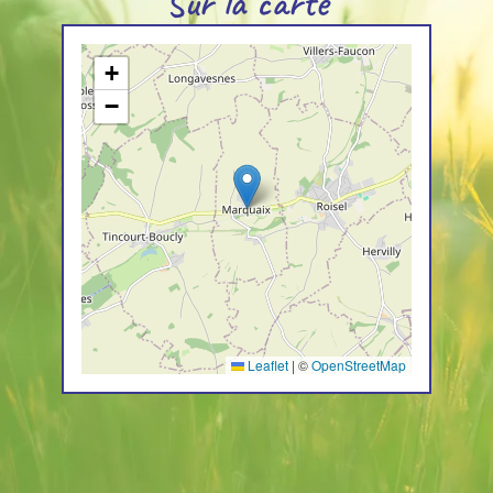
Sur la carte
+
−
Leaflet
|
©
OpenStreetMap